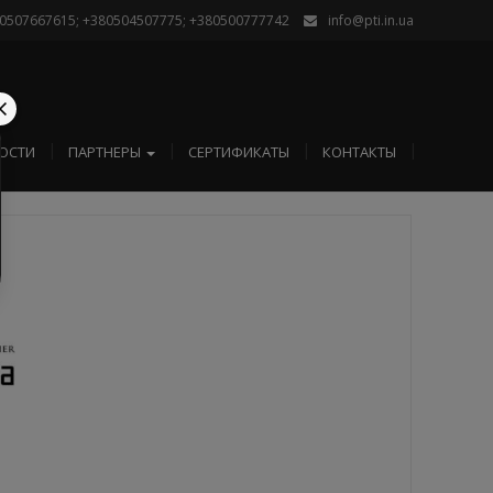
0507667615; +380504507775; +380500777742
info@pti.in.ua
ОСТИ
ПАРТНЕРЫ
СЕРТИФИКАТЫ
КОНТАКТЫ